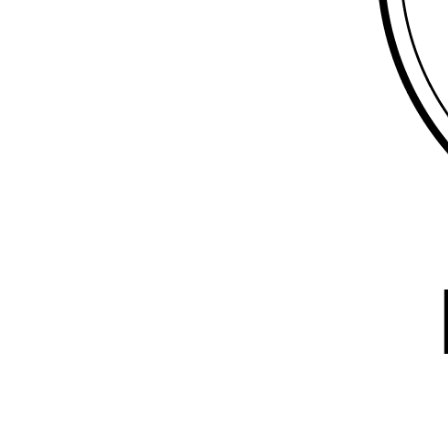
HOME
CHI SIAMO
AUTISTI
SER
Rap
Gest
Tras
Tour
Pers
Servi
Vip
mat