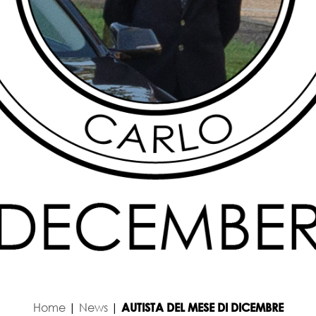
VIZI
LA NOSTRA FLOTTA
presentanza
Mercedes Classe S
ione eventi MICE
Mercedes Classe E
ferimenti aeroporti
Bmw Serie 5
 con guida
Mercedes Classe V
onal shopper
Mercedes Vito
zi di sicurezza
Cadillac de Ville Convertible
 accommodation
rimoni
Home
|
News
|
AUTISTA DEL MESE DI DICEMBRE