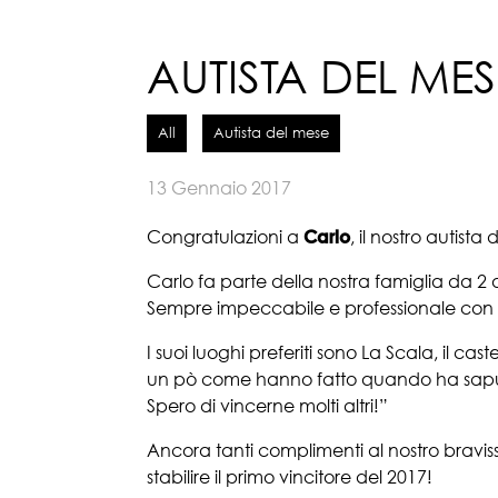
AUTISTA DEL ME
All
Autista del mese
13 Gennaio 2017
Congratulazioni a
Carlo
, il nostro autist
Carlo fa parte della nostra famiglia da 2 ann
Sempre impeccabile e professionale con i c
I suoi luoghi preferiti sono La Scala, il ca
un pò come hanno fatto quando ha saputo 
Spero di vincerne molti altri!”
Ancora tanti complimenti al nostro bravissi
stabilire il primo vincitore del 2017!